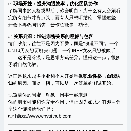
✅
职场开挂：提升沟通效率，优化团队协作
了解同事的人格类型后，你会明白：为什么有人必须听
完所有细节才肯点头，而有人只想听结论。掌握这些，
开会不再鸡同鸭讲，合作也能事半功倍。
✅
关系升温：增进亲密关系的理解与包容
情侣吵架，往往不是因为不爱，而是“频道不同”。一个
ENTJ男友想要解决问题，一个INFP女友只想被倾听
——这不是冷漠，是思维方式差异。懂得这一点，很多
矛盾自然化解。
这正是越来越多企业和个人开始重视
职业性格
与
自我认
知
的原因。而这一切，可以从一次简单的测试开始。
快邀请你的闺蜜、对象、同事一起来测！
你的朋友可能和你完全不同，但正因为如此才有趣～分
享这个链接给他们吧：
👉
https://www.whygithub.com