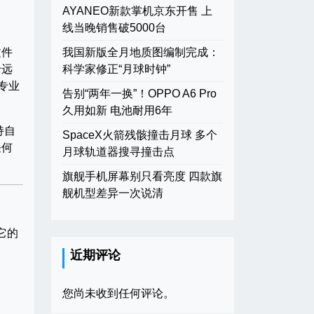
AYANEO新款掌机京东开售 上
线当晚销售破5000台
文件
我国新版全月地质图编制完成：
于远
科学家修正“月球时钟”
专业
告别“两年一换”！OPPO A6 Pro
久用如新 电池耐用6年
持自
SpaceX火箭残骸撞击月球 多个
任何
月球轨道器搜寻撞击点
旗舰手机屏幕别只看亮度 四款旗
舰机型差异一次说清
它的
近期评论
您尚未收到任何评论。