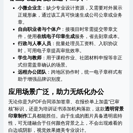
小微企业主
：缺少专业设计资源，又需要对外展示
正规形象，通过该工具可快速生成公司公章或业务
章。
自由职业者与个体户
：接项目时常需提交带章文
件，使用
在线电子印章生成
服务，省去刻章成本。
行政与人事人员
：批量处理员工资料、入职协议
时，可用电子章提高审批效率。
学生与教师
：用于课程作业、社团材料申报等非正
式但需盖章确认的场景。
远程办公团队
：跨地区协作时，统一电子章样式有
助于增强品牌识别度。
应用场景广泛，助力无纸化办公
无论你是为PDF合同添加签章、在报价单上加盖“已审
核”标识，还是为培训证书添加机构落款，这款
透明背景
印章制作
工具都能胜任。由于生成的图片具备透明底特
性，可无缝融合于任何颜色背景之上，不会出现难看的
白边或阴影，视觉效果媲美专业设计。