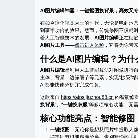
AI图片编辑神器：一键抠图换背景，高效又
在如今这个视觉为王的时代，无论是电商运
到事半功倍的效果。然而，传统修图不仅耗
着人工智能技术的发展，
AI图片编辑
正在彻
AI图片工具
——
点击进入体验
，它将为你带
什么是AI图片编辑？为
AI图片编辑
是利用人工智能算法对图像进行
主体、背景、边缘细节等元素，实现“秒级”
AI都能快速分析并完成任务。
这款来自
https://aips.jiuzhou88.cn
的智能修图
换背景
”、“
一键换衣服
”等多项核心功能，无
核心功能亮点：智能修图
一键抠图
：无论你是想从照片中提取人
摆等细节也能精准分离，告别繁琐的手