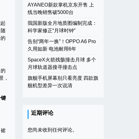
AYANEO新款掌机京东开售 上
线当晚销售破5000台
能起
我国新版全月地质图编制完成：
，随
科学家修正“月球时钟”
用的
告别“两年一换”！OPPO A6 Pro
久用如新 电池耐用6年
SpaceX火箭残骸撞击月球 多个
月球轨道器搜寻撞击点
中的
景，
旗舰手机屏幕别只看亮度 四款旗
舰机型差异一次说清
一键
。
近期评论
您尚未收到任何评论。
、裙