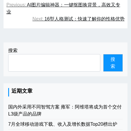
文
Previous:
AI图片编辑神器：一键抠图换背景，高效又专
章
业
Next:
16型人格测试：快速了解你的性格优势
导
航
搜索
搜
索
近期文章
国内外采用不同智驾方案 雍军：阿维塔将成为首个交付
L3级产品的品牌
7月全球移动游戏下载、收入及增长数据Top20榜出炉