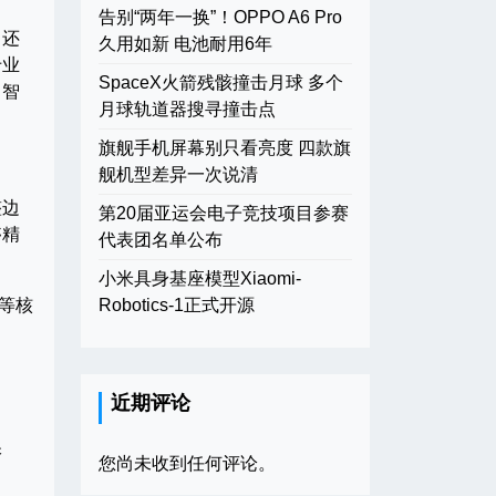
告别“两年一换”！OPPO A6 Pro
，还
久用如新 电池耐用6年
专业
SpaceX火箭残骸撞击月球 多个
、智
月球轨道器搜寻撞击点
旗舰手机屏幕别只看亮度 四款旗
舰机型差异一次说清
整边
第20届亚运会电子竞技项目参赛
够精
代表团名单公布
小米具身基座模型Xiaomi-
”等核
Robotics-1正式开源
近期评论
保
您尚未收到任何评论。