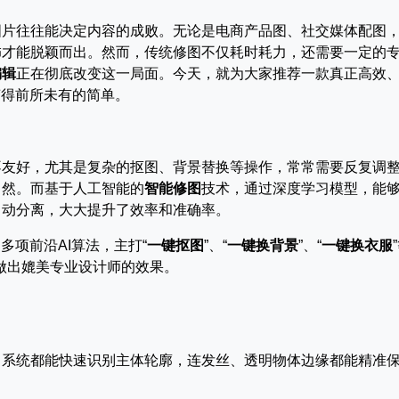
图片往往能决定内容的成败。无论是电商产品图、社交媒体配图
饰才能脱颖而出。然而，传统修图不仅耗时耗力，还需要一定的
编辑
正在彻底改变这一局面。今天，就为大家推荐一款真正高效
变得前所未有的简单。
不友好，尤其是复杂的抠图、背景替换等操作，常常需要反复调
自然。而基于人工智能的
智能修图
技术，通过深度学习模型，能
自动分离，大大提升了效率和准确率。
多项前沿AI算法，主打“
一键抠图
”、“
一键换背景
”、“
一键换衣服
做出媲美专业设计师的效果。
，系统都能快速识别主体轮廓，连发丝、透明物体边缘都能精准