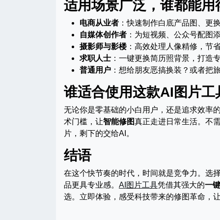
适用场景广泛，谁都能用
电商从业者
：快速制作白底产品图、更
自媒体创作者
：为短视频、公众号配图
摄影师与影楼
：高效处理人像精修，节
求职人士
：一键更换简历照背景，打造
普通用户
：想给朋友恶搞换装？或者把旅
谁适合使用这款AI图片工
无论你是零基础的小白用户，还是追求效率
术门槛，让
智能修图
真正走进日常生活。不
片，剩下的交给AI。
结语
在这个快节奏的时代，时间就是竞争力。选
品更具专业感。
AI图片工具
凭借其强大的
一
选。立即体验，感受科技带来的修图革命，