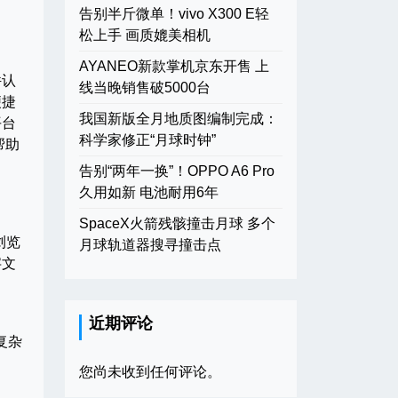
告别半斤微单！vivo X300 E轻
松上手 画质媲美相机
AYANEO新款掌机京东开售 上
件认
线当晚销售破5000台
便捷
我国新版全月地质图编制完成：
平台
科学家修正“月球时钟”
帮助
告别“两年一换”！OPPO A6 Pro
久用如新 电池耐用6年
SpaceX火箭残骸撞击月球 多个
浏览
月球轨道器搜寻撞击点
字文
。
近期评论
复杂
您尚未收到任何评论。