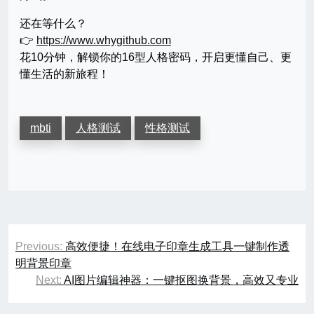
还在等什么？
👉
https://www.whygithub.com
花10分钟，解锁你的16型人格密码，开启更懂自己、更
懂生活的新旅程！
mbti
人格测试
性格测试
文
Previous:
高效便捷！在线电子印章生成工具一键制作透
章
明背景印章
Next:
AI图片编辑神器：一键抠图换背景，高效又专业
导
航