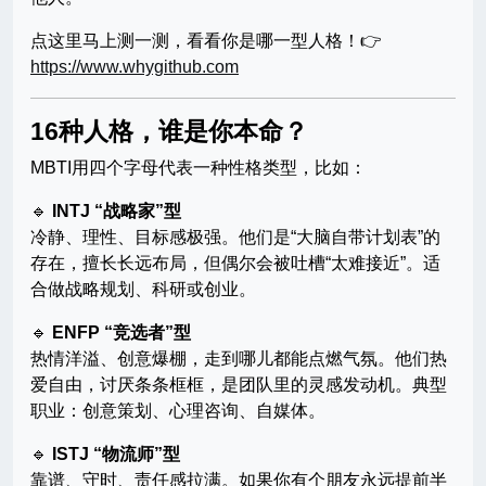
点这里马上测一测，看看你是哪一型人格！👉
https://www.whygithub.com
16种人格，谁是你本命？
MBTI用四个字母代表一种性格类型，比如：
🔹
INTJ “战略家”型
冷静、理性、目标感极强。他们是“大脑自带计划表”的
存在，擅长长远布局，但偶尔会被吐槽“太难接近”。适
合做战略规划、科研或创业。
🔹
ENFP “竞选者”型
热情洋溢、创意爆棚，走到哪儿都能点燃气氛。他们热
爱自由，讨厌条条框框，是团队里的灵感发动机。典型
职业：创意策划、心理咨询、自媒体。
🔹
ISTJ “物流师”型
靠谱、守时、责任感拉满。如果你有个朋友永远提前半