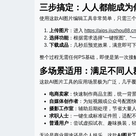
三步搞定：人人都能成为
使用这款AI图片编辑工具非常简单，只需三
上传图片
：进入
https://aips.jiuzhou88.c
选择功能
：根据需求选择“一键抠图”、“
下载成品
：几秒后预览效果，满意即可下
整个过程无需任何PS基础，即便是第一次接
多场景适用：满足不同人
这款AI图片工具的应用场景极为广泛，几乎
电商卖家
：快速制作商品主图，统一背
自媒体创作者
：为短视频或公众号配图
摄影工作室
：辅助后期处理，节省大量
求职人士
：一键生成标准证件照，适配
普通用户
：尝试虚拟试衣、趣味换装，
无论是商业用途还是个人娱乐，这款
AI图片