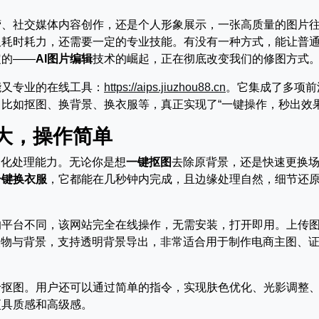
营、社交媒体内容创作，还是个人形象展示，一张高质量的图片
仅耗时耗力，还需要一定的专业技能。有没有一种方式，能让普
定的——
AI图片编辑
技术的崛起，正在彻底改变我们的修图方式
能又专业的在线工具：
https://aips.jiuzhou88.cn
。它集成了多项前沿
比如抠图、换背景、换衣服等，真正实现了“一键操作，秒出效果
大，操作简单
动化处理能力。无论你是想
一键抠图
去除原背景，还是快速更换
一键换衣服
，它都能在几秒钟内完成，且边缘处理自然，细节还
的平台不同，该网站完全在线操作，无需安装，打开即用。上传
人物与背景，支持透明背景导出，非常适合用于制作电商主图、
于抠图。用户还可以通过简单的指令，实现肤色优化、光影调整
更具质感和高级感。