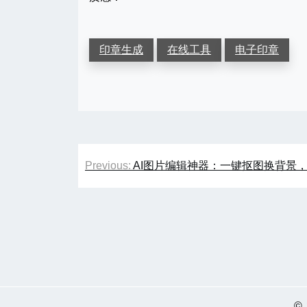
印章生成
在线工具
电子印章
文
Previous:
AI图片编辑神器：一键抠图换背景
章
导
航
©