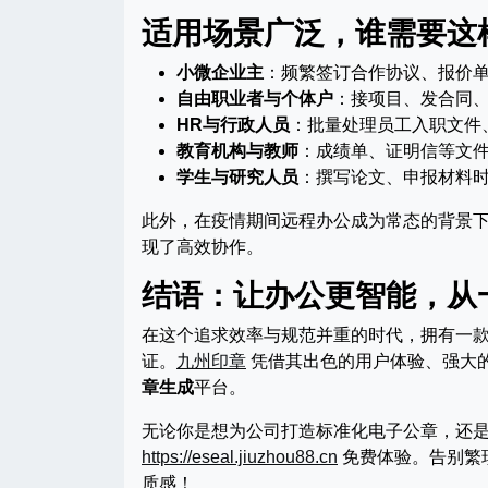
适用场景广泛，谁需要这
小微企业主
：频繁签订合作协议、报价
自由职业者与个体户
：接项目、发合同
HR与行政人员
：批量处理员工入职文件
教育机构与教师
：成绩单、证明信等文
学生与研究人员
：撰写论文、申报材料
此外，在疫情期间远程办公成为常态的背景
现了高效协作。
结语：让办公更智能，从
在这个追求效率与规范并重的时代，拥有一
证。
九州印章
凭借其出色的用户体验、强大
章生成
平台。
无论你是想为公司打造标准化电子公章，还
https://eseal.jiuzhou88.cn
免费体验。告别繁
质感！