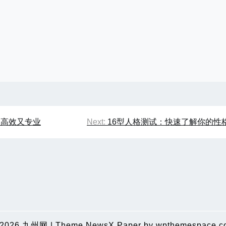
，高效又专业
Next:
16型人格测试：快速了解你的性
 2026
九州网
|
Theme NewsX Paper by
wpthemespace.c