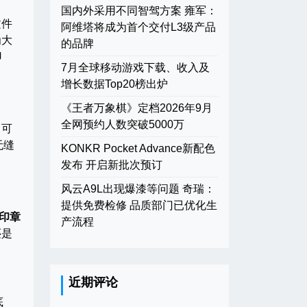
国内外采用不同智驾方案 雍军：
文件
阿维塔将成为首个交付L3级产品
为大
的品牌
印
7月全球移动游戏下载、收入及
增长数据Top20榜出炉
《王者万象棋》定档2026年9月
全网预约人数突破5000万
即可
无缝
KONKR Pocket Advance新配色
发布 开启新批次预订
风云A9L出现爆漆等问题 奇瑞：
提供免费检修 品质部门已优化生
印章
产流程
还是
近期评论
底