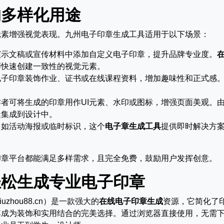
的多样化用途
元素增强视觉表现。九州电子印章生成工具适用于以下场景：
演示文稿或宣传材料中添加自定义电子印章，提升品牌专业度。
师快速创建一致性的视觉元素。
电子印章装饰作业、证书或在线课程资料，增加趣味性和正式感
。
者可将生成的印章用作UI元素、水印或图标，增强页面美观。
缝集成到设计中。
，如活动海报或临时标识，这个
电子章生成工具
提供即时解决方
印章平台都能满足多样需求，且完全免费，鼓励用户发挥创意。
轻松生成专业电子印章
jiuzhou88.cn）是一款强大的
在线电子印章生成
资源，它简化了
其成为装饰和实用结合的完美选择。通过浏览器直接使用，无需