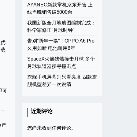
AYANEO新款掌机京东开售 上
线当晚销售破5000台
我国新版全月地质图编制完成：
科学家修正“月球时钟”
告别“两年一换”！OPPO A6 Pro
款优
久用如新 电池耐用6年
下载
SpaceX火箭残骸撞击月球 多个
月球轨道器搜寻撞击点
旗舰手机屏幕别只看亮度 四款旗
舰机型差异一次说清
即可
过一
近期评论
会产
您尚未收到任何评论。