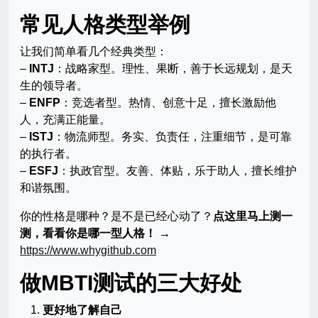
常见人格类型举例
让我们简单看几个经典类型：
–
INTJ
：战略家型。理性、果断，善于长远规划，是天
生的领导者。
–
ENFP
：竞选者型。热情、创意十足，擅长激励他
人，充满正能量。
–
ISTJ
：物流师型。务实、负责任，注重细节，是可靠
的执行者。
–
ESFJ
：执政官型。友善、体贴，乐于助人，擅长维护
和谐氛围。
你的性格是哪种？是不是已经心动了？
点这里马上测一
测，看看你是哪一型人格！
→
https://www.whygithub.com
做MBTI测试的三大好处
更好地了解自己