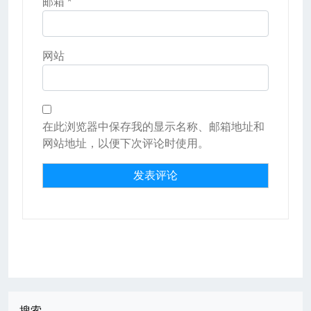
邮箱
*
网站
在此浏览器中保存我的显示名称、邮箱地址和
网站地址，以便下次评论时使用。
搜索