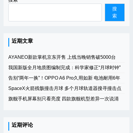
搜
索
近期文章
AYANEO新款掌机京东开售 上线当晚销售破5000台
我国新版全月地质图编制完成：科学家修正“月球时钟”
告别“两年一换”！OPPO A6 Pro久用如新 电池耐用6年
SpaceX火箭残骸撞击月球 多个月球轨道器搜寻撞击点
旗舰手机屏幕别只看亮度 四款旗舰机型差异一次说清
近期评论