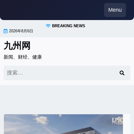
Skip
Menu
to
content
BREAKING NEWS
2026年8月6日
九州网
新闻、财经、健康
搜
索：