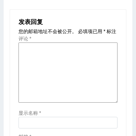
发表回复
您的邮箱地址不会被公开。
必填项已用
*
标注
评论
*
显示名称
*