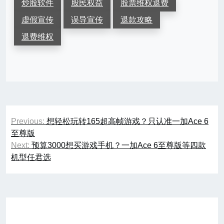
炒股软件
股民权益
股票维权退费
虚假宣传
误导宣传
退款攻略
退费维权
文
Previous:
想轻松玩转165超高帧游戏？只认准一加Ace 6
章
至尊版
Next:
预算3000想买游戏手机？一加Ace 6至尊版等四款
导
机型任君选
航