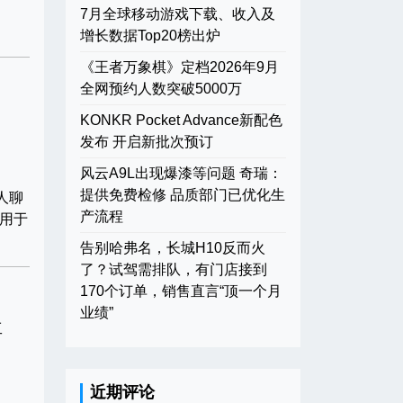
7月全球移动游戏下载、收入及
增长数据Top20榜出炉
《王者万象棋》定档2026年9月
全网预约人数突破5000万
KONKR Pocket Advance新配色
发布 开启新批次预订
风云A9L出现爆漆等问题 奇瑞：
提供免费检修 品质部门已优化生
人聊
产流程
用于
告别哈弗名，长城H10反而火
了？试驾需排队，有门店接到
170个订单，销售直言“顶一个月
业绩”
工
近期评论