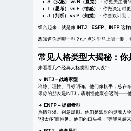
S（实感） vs N（直觉）
：你更关注细
T（思考） vs F（情感）
：你做决定时更
J（判断） vs P（知觉）
：你喜欢计划，
组合起来，就是像
INTJ
、
ESFP
、
INFP
这样
想知道你是哪一型？👉
点这里马上测一测，
常见人格类型大揭秘：你
来看看几个经典人格类型的“人设”：
🔹
INTJ – 战略家型
冷静、理性、目标明确。他们像棋手，总在布
果你的朋友是INTJ，请别怪他聚会迟到——
🔹
ENFP – 提倡者型
热情洋溢、创意爆棚。他们是派对的灵魂人物
“想太多”而拖延。他们的口头禅：“等我灵感来
🔹
ISTJ – 检查员型