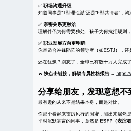
✅
职场沟通升级
知道同事是“T型理性派”还是“F型共情者”
✅
亲密关系更融洽
理解伴侣为何需要独处、孩子为何抗拒规则
✅
职业发展方向更明确
你是适合冲锋陷阵的领导者（如ESTJ），还
还在犹豫？别忘了，全球已有数千万人完成
🔥
快点击链接，解锁专属性格报告 →
https:
分享给朋友，发现意想不
最有趣的从来不是结果本身，而是对比。
你那个看起来雷厉风行的闺蜜，测出来居然
平时沉默寡言的同事，竟然是
ESFP（表演