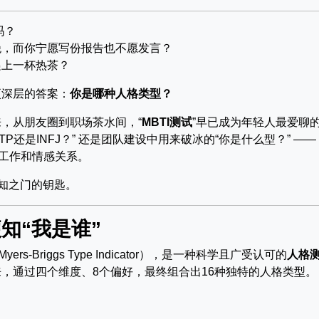
吗？
绝，而你宁愿写份报告也不愿发言？
递上一杯热茶？
更深层的答案：
你是哪种人格类型？
，从朋友圈到职场茶水间，“
MBTI测试
”早已成为年轻人最爱聊
P还是INFJ？” 还是团队建设中用来破冰的“你是什么型？” ——
工作和情感关系。
认知之门的钥匙。
知“我是谁”
-Briggs Type Indicator），是一种科学且广受认可的
人格
，通过四个维度、8个偏好，最终组合出16种独特的人格类型。