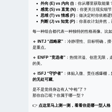
外向 (E) vs 内向 (I)
：你从哪里获取能量
感觉 (S) vs 直觉 (N)
：你更关注现实细节
思维 (T) vs 情感 (F)
：做决定时你依赖逻
判断 (J) vs 知觉 (P)
：你喜欢计划井然，
每一种组合都代表一种独特的性格画像。比
🔹
INTJ “战略家”
：冷静理性、目标明确，擅
是重点。
🔹
ENFP “竞选者”
：热情洋溢、创意无限，走
的美。
🔹
ISFJ “守护者”
：体贴入微、责任感爆棚，
的无处可藏
。
是不是觉得身边有人“中枪”了？
那你自己呢？你属于哪一型？
👉
点这里马上测一测，看看你是哪一型人格