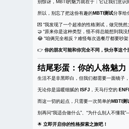
别惊讶，MBTI的魅力就在于：它让我们意识
所以，别忘了把这份有趣的
MBTI测试
分享给
💌 “我发现了一个超准的性格测试，做完恍然
🤝 “原来你是这种类型，怪不得总能想到我没
😂 “咱俩完全相反？难怪每次选餐厅都要吵架
👉
你的朋友可能和你完全不同，快分享这个
结尾彩蛋：你的人格魅力
生活不是非黑即白，但我们都需要一面镜子
无论你是温暖细腻的
ISFJ
，天马行空的
ENF
而这一切的起点，只需要一次简单的
MBTI测
别再问“我适合做什么”、“为什么别人不懂我
🌟
立即开启你的性格探索之旅吧！