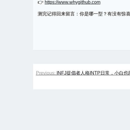
👉
https://www.whygithub.com
测完记得回来留言：你是哪一型？有没有惊
文
Previous:
INFJ提倡者人格INTP日常，小白
章
导
航