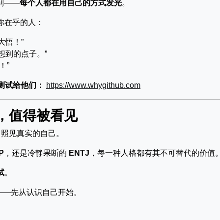
到——
每个人都在用自己的方式发光
。
你在乎的人：
大悟！”
想到的点子。”
！”
测试给他们：
https://www.whygithub.com
，值得被看见
，照见真实的自己。
P
，还是冷静果断的
ENTJ
，每一种人格都有其不可替代的价值
试
。
”——先从认识自己开始。