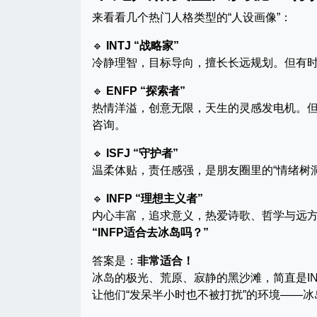
来看看几个热门人格类型的“人设画像”：
🔹
INTJ “战略家”
冷静理智，目标导向，擅长长远规划。但有时
🔹
ENFP “探索者”
热情洋溢，创意无限，天生的灵感发电机。
咨询。
🔹
ISFJ “守护者”
温柔体贴，责任感强，是朋友圈里的“情绪树
🔹
INFP “理想主义者”
内心丰富，追求意义，热爱诗歌、哲学与远
“INFP适合去冰岛吗？”
答案是：
非常适合！
冰岛的极光、荒原、寂静的黑沙滩，简直是I
让他们“发呆半小时也不被打扰”的环境——