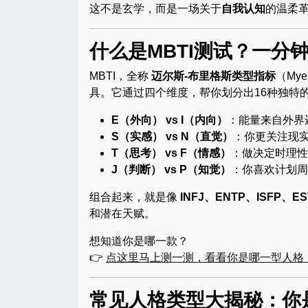
这不是玄学，而是一场关于
自我认知
的温柔
什么是MBTI测试？一分
MBTI，全称
迈尔斯-布里格斯类型指标
（Mye
具。它通过四个维度，帮你划分出16种独特
E（外向） vs I（内向）
：能量来自外界
S（实感） vs N（直觉）
：你更关注现
T（思考） vs F（情感）
：做决定时理性
J（判断） vs P（知觉）
：你喜欢计划周
组合起来，就是像
INFJ、ENTP、ISFP、ES
和潜在天赋。
想知道你是哪一款？
👉
点这里马上测一测，看看你是哪一型人格
常见人格类型大揭秘：你