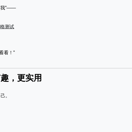
我”——
人格测试
看看！”
有趣，更实用
自己。
，