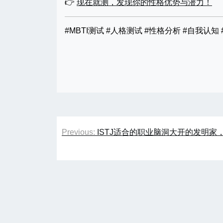
👉
现在就测，发现你的性格优势与潜力！
#MBTI测试 #人格测试 #性格分析 #自我认知 
文
Previous:
ISTJ适合的职业脑洞大开的发明
章
导
航