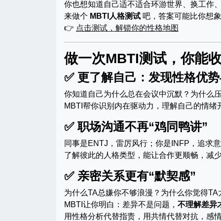
你也想知道自己适不适合环游世界、换工作
来做个
MBTI人格测试
吧，答案可能比你想象
👉
点击测试，解锁你的性格地图
做一次MBTI测试，你能
✅ 更了解自己：发现性格优
你知道自己为什么总在会议中沉默？为什么
MBTI帮你识别内在驱动力，理解自己的情
✅ 职场沟通不再“鸡同鸭讲”
同事是ENTJ，雷厉风行；你是INFP，追
了解彼此的人格类型，能让合作更顺畅，减
✅ 亲密关系更有“默契感”
为什么TA总嫌你不够浪漫？为什么你觉得TA
MBTI让你明白：差异不是问题，
不理解差异
用性格分析代替指责，用共情代替对抗，感