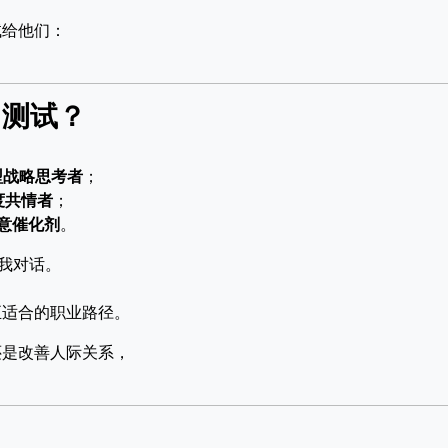
试给他们：
I测试？
J型战略思考者
；
度共情者
；
创意催化剂
。
我对话。
正适合的职业路径。
还是改善人际关系，
。