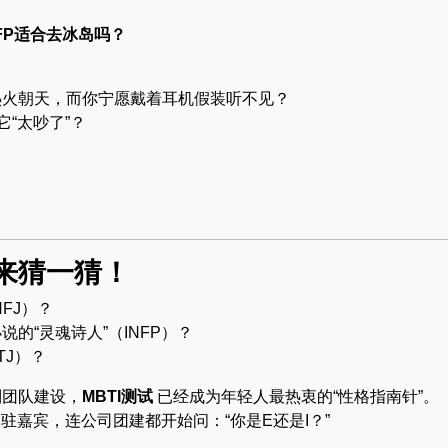
FP适合去冰岛吗？
热火朝天，而你宁愿戴着耳机假装听不见？
“太吵了”？
？
来猜一猜！
FJ）？
的“灵魂诗人”（INFP）？
TJ）？
到团队建设，
MBTI测试
已经成为年轻人最热衷的“性格指南针”。
驻嘉宾，连公司团建都开始问：“你是E还是I？”