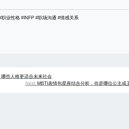
#职业性格 #INFP #职场沟通 #情感关系
家，哪些人格更适合未来社会
Next:
MBTI表情包星座结合分析，你是哪位公主或