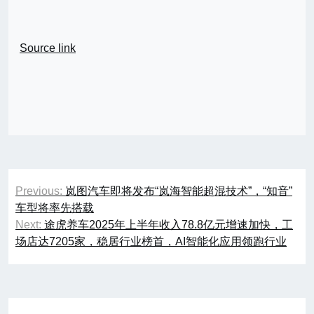
Source link
文
Previous:
岚图汽车即将发布“岚海智能超混技术”，“知音”
章
车型将率先搭载
Next:
途虎养车2025年上半年收入78.8亿元增速加快，工
导
场店达7205家，稳居行业榜首，AI智能化应用领跑行业
航