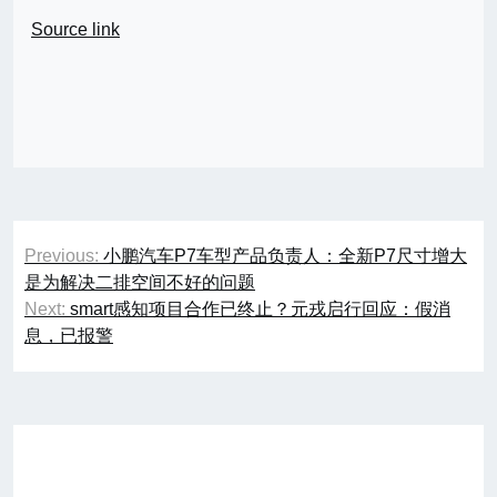
Source link
文
Previous:
小鹏汽车P7车型产品负责人：全新P7尺寸增大
章
是为解决二排空间不好的问题
Next:
smart感知项目合作已终止？元戎启行回应：假消
导
息，已报警
航