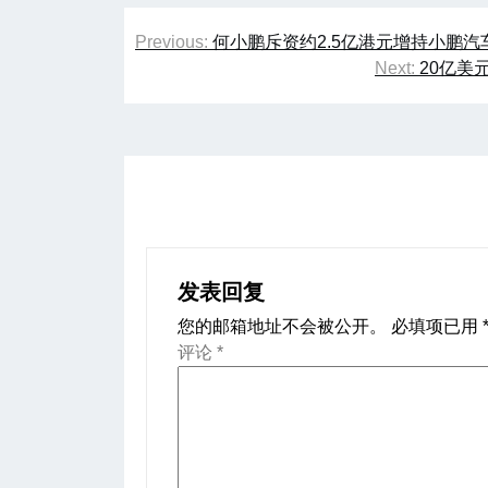
文
Previous:
何小鹏斥资约2.5亿港元增持小鹏汽
章
Next:
20亿美
导
航
发表回复
您的邮箱地址不会被公开。
必填项已用
评论
*