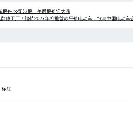
车股份 公司港股、美股股价迎大涨
元翻修工厂！福特2027年将推首款平价电动车，欲与中国电动车
*
标注