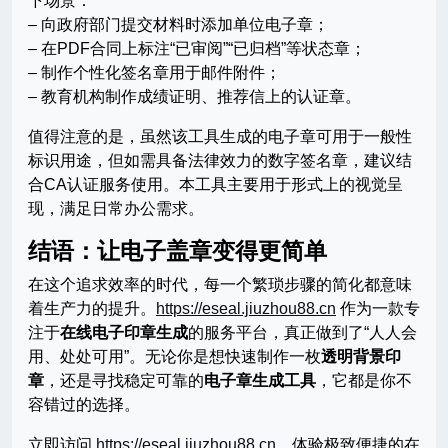
下场景：
– 向政府部门提交材料时添加单位电子章；
– 在PDF合同上标注“已审阅”“已归档”等状态章；
– 制作个性化签名章用于邮件附件；
– 教育机构制作成绩证明、推荐信上的认证章。
值得注意的是，虽然该工具生成的电子章可用于一般性
标识用途，但如需具备法律效力的数字签名章，建议结
合CA认证服务使用。本工具主要用于形式上的视觉呈
现，满足日常办公需求。
结语：让电子盖章变得更简单
在这个追求效率的时代，每一个繁琐步骤的简化都意味
着生产力的提升。
https://eseal.jiuzhou88.cn
作为一款专
注于
在线电子印章生成
的服务平台，真正做到了“人人会
用、处处可用”。无论你是想快速制作一枚
透明背景印
章
，还是寻找稳定可靠的
电子章生成工具
，它都是你不
容错过的选择。
立即访问
https://eseal.jiuzhou88.cn
，体验极致便捷的在