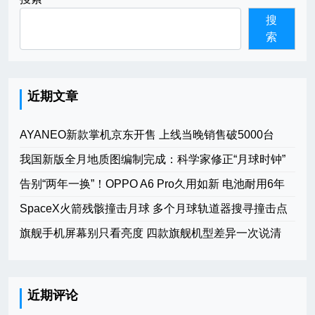
搜
索
近期文章
AYANEO新款掌机京东开售 上线当晚销售破5000台
我国新版全月地质图编制完成：科学家修正“月球时钟”
告别“两年一换”！OPPO A6 Pro久用如新 电池耐用6年
SpaceX火箭残骸撞击月球 多个月球轨道器搜寻撞击点
旗舰手机屏幕别只看亮度 四款旗舰机型差异一次说清
近期评论