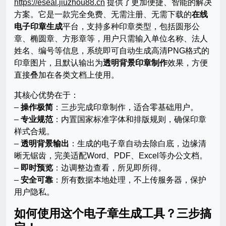
https://eseal.jiuzhou88.cn
提供了更加便捷、智能的解决
方案。它是一款完全免费、无需注册、无需下载的
在线
电子印章生成
平台，支持多种印章类型，包括圆形公
章、椭圆章、方形章等，用户只需输入单位名称、法人
姓名、编号等信息，系统即可自动生成高清PNG格式的
印章图片，且默认输出为
透明背景印章制作
效果，方便
直接叠加在各类文档上使用。
其核心优势在于：
–
操作极简
：三步完成印章制作，适合零基础用户。
–
专业规范
：内置国家标准字体和排版规则，确保印章
样式合规。
–
透明背景输出
：生成的电子章自动去除白底，边缘清
晰无锯齿，完美适配Word、PDF、Excel等办公文档。
–
即时预览
：边调整边查看，所见即所得。
–
安全可靠
：所有数据本地处理，不上传服务器，保护
用户隐私。
如何使用这个电子章生成工具？三步搞