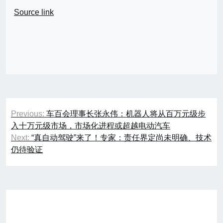
Source link
文
Previous:
车百会理事长张永伟：机器人将从百万元级步
章
入十万元级市场，市场化进程或超越电动汽车
Next:
“真自动驾驶”来了！专家：责任界定尚未明确、技术
导
仍待验证
航